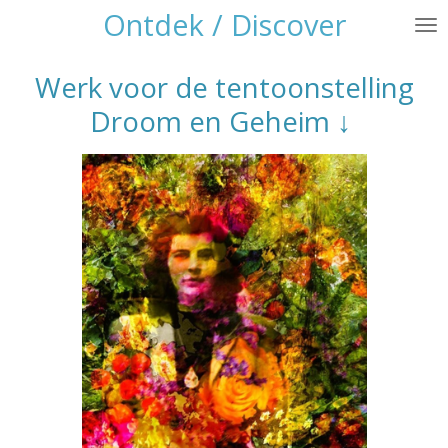
Ontdek / Discover
Ga
direct
naar
Werk voor de tentoonstelling
de
Droom en Geheim
↓
hoofdinhoud