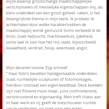
wijze waarop grootschalige maatschappelijke
verschijnselen of menselijke eigenschappen mij, als
klein onderdeel van een groot geheel- raken, is het
belangrijkste thema in mijn werk. Ik probeer te
achterhalen door welke karaktertrekken de
maatschappij wordt gestuurd. Soms verbeeld ik de
bron, zoals hebzucht, machtswellust, ijdelheid,
soms laat ik zien hoe het mij raakt, bijvoorbeeld
kwaadheid, verdriet, hoop, weemoed, angst.
Mijn docente Ivonne Zijp schreef:
“ Haar foto’s bevatten handgemaakte onderdelen
zoals ruimtelijke sculpturen of fotomontages,
hierdoor ontstaat een eigen beeldtaal. Deze beelden
zijn niet flitsend mooi maar, juist confronterend,
verontrustend en eigenaardig. Men treft chaos aan
in haar werk en zij geeft de toeschouwer ruimte
om te verdwalen, op zoek naar een eigen