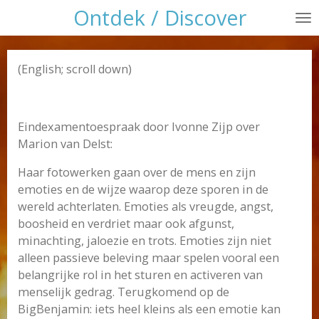
Ontdek / Discover
Ga
direct
naar
de
(English; scroll down)
hoofdinhoud
Eindexamentoespraak door Ivonne Zijp over
Marion van Delst:
Haar fotowerken gaan over de mens en zijn
emoties en de wijze waarop deze sporen in de
wereld achterlaten. Emoties als vreugde, angst,
boosheid en verdriet maar ook afgunst,
minachting, jaloezie en trots. Emoties zijn niet
alleen passieve beleving maar spelen vooral een
belangrijke rol in het sturen en activeren van
menselijk gedrag. Terugkomend op de
BigBenjamin: iets heel kleins als een emotie kan